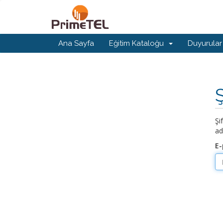
Ana Sayfa
Eğitim Kataloğu
Duyurular
Şi
ad
E-