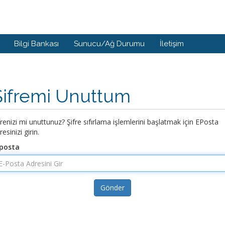
Bilgi Bankası
Sunucu/Ağ Durumu
İletişim
Şifremi Unuttum
frenizi mi unuttunuz? Şifre sıfırlama işlemlerini başlatmak için EPosta
resinizi girin.
posta
Gönder