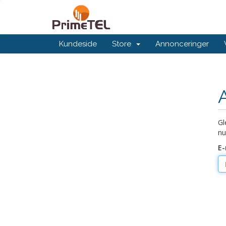
Kundeside
Store
Annonceringer
Gl
nu
E-