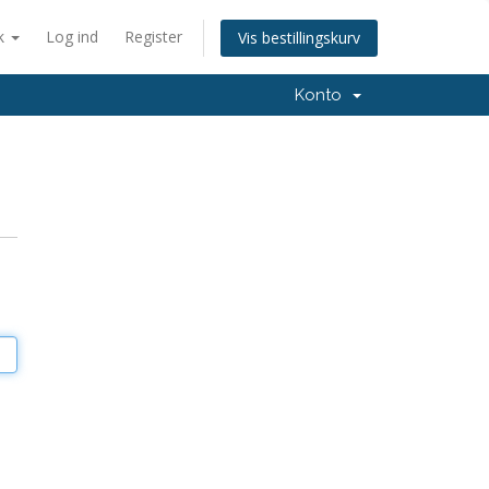
k
Log ind
Register
Vis bestillingskurv
Konto