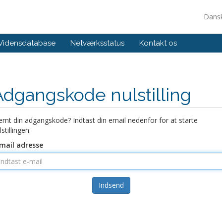
Dans
Vidensdatabase
Netværksstatus
Kontakt os
Adgangskode nulstilling
emt din adgangskode? Indtast din email nedenfor for at starte
lstillingen.
mail adresse
Indsend