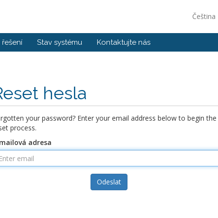
Čeština
řešení
Stav systému
Kontaktujte nás
Reset hesla
rgotten your password? Enter your email address below to begin the
set process.
mailová adresa
Odeslat