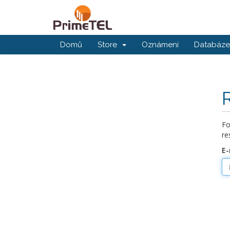
Domů
Store
Oznámení
Databáze 
Fo
re
E-