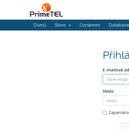
Domů
Store
Oznámení
Databáze 
Přihl
E-mailová a
Heslo
Zapamatov