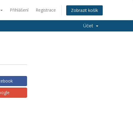
Přihlášení
Registrace
Zobrazit košík
Účet
acebook
oogle