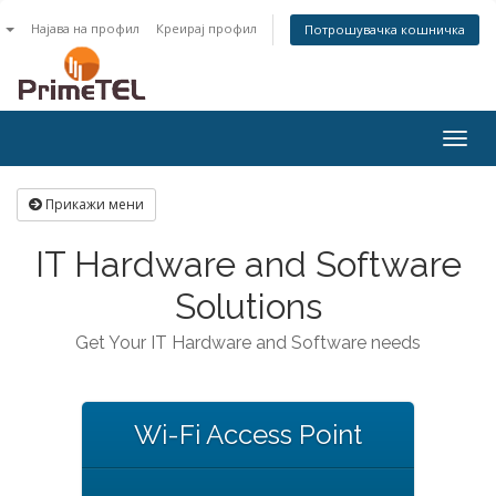
n
Најава на профил
Креирај профил
Потрошувачка кошничка
Togg
navig
Прикажи мени
IT Hardware and Software
Solutions
Get Your IT Hardware and Software needs
Wi-Fi Access Point